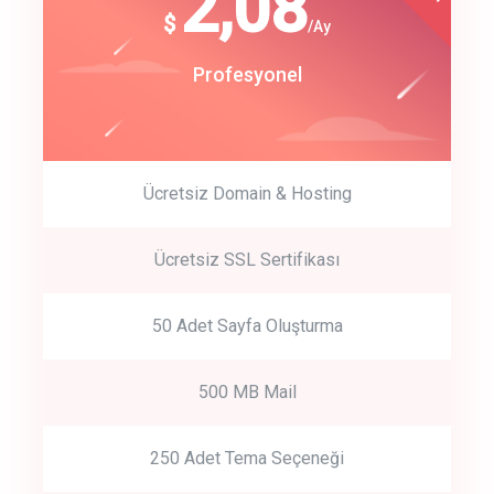
180
2,08
$
$
/year
/Ay
track energy costs
Start Up
Profesyonel
predictive dialing
Ücretsiz Domain & Hosting
Get Started
Ücretsiz SSL Sertifikası
Start by trying our service for 30 days free trial no credit card
required.
50 Adet Sayfa Oluşturma
500 MB Mail
250 Adet Tema Seçeneği