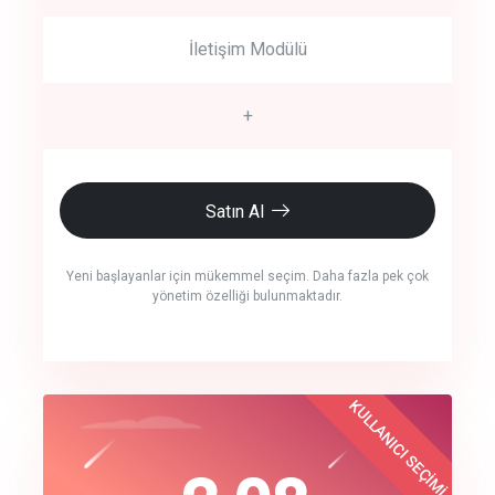
İletişim Modülü
+
Satın Al
Yeni başlayanlar için mükemmel seçim. Daha fazla pek çok
yönetim özelliği bulunmaktadır.
crm auto cync
KULLANICI SEÇİMİ
Best Choice
click to call back