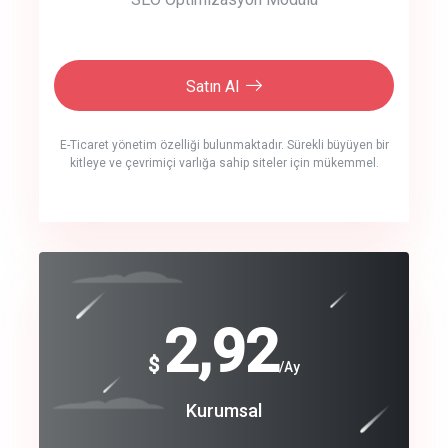
Satın Al
E-Ticaret yönetim özelliği bulunmaktadır. Sürekli büyüyen bir
kitleye ve çevrimiçi varlığa sahip siteler için mükemmel.
crm auto cync
click to call back
240
2,92
$
$
/year
/Ay
track energy costs
Coroprate
Kurumsal
predictive dialing