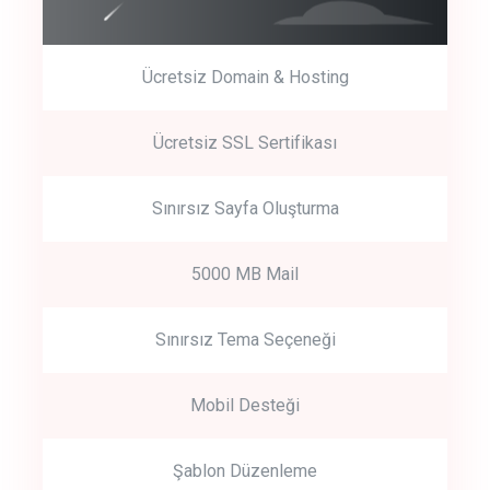
Ücretsiz Domain & Hosting
Get Started
Ücretsiz SSL Sertifikası
Start by trying our service for 30 days free trial no credit card
required.
Sınırsız Sayfa Oluşturma
5000 MB Mail
Sınırsız Tema Seçeneği
Mobil Desteği
Şablon Düzenleme