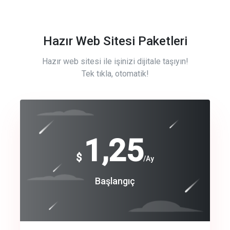
Hazır Web Sitesi Paketleri
Hazır web sitesi ile işinizi dijitale taşıyın!
Tek tıkla, otomatik!
Free
1,25
$
/Ay
Basic
Başlangıç